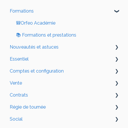
Formations
🎒Orfeo Académie
📚 Formations et prestations
Nouveautés et astuces
Essentiel
Nouveautés
Comptes et configuration
Astuces
📕 Annuaire
Vente
✔️ Tâches et notes
👤 Profil
Contrats
📆 Calendrier
🏢 Organisation
📧 Campagnes e-mailing
Régie de tournée
📄 Projet
👥 Gestion des utilisateurs
📝 Contrat de vente
Social
📖 Annuaire de salariés
📨 Synchronisation de l'e-mail
📑 Signature électronique
👥 Distribution